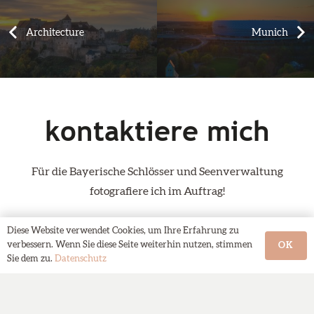
Architecture
Munich
kontaktiere mich
Für die Bayerische Schlösser und Seenverwaltung
fotografiere ich im Auftrag!
+49 151 27 00 27 64
Diese Website verwendet Cookies, um Ihre Erfahrung zu
verbessern. Wenn Sie diese Seite weiterhin nutzen, stimmen
OK
martha@feustel-foto.de
Sie dem zu.
Datenschutz